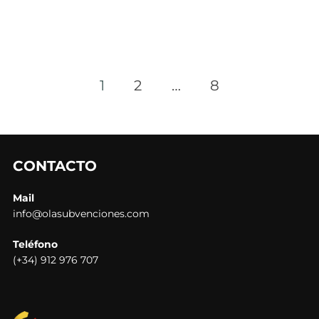
1
2
…
8
Paginación
de
entradas
CONTACTO
Mail
info@olasubvenciones.com
Teléfono
(+34) 912 976 707