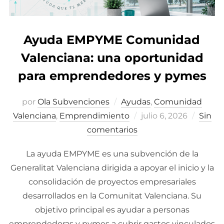
Ayuda EMPYME Comunidad
Valenciana: una oportunidad
para emprendedores y pymes
por
Ola Subvenciones
Ayudas
,
Comunidad
Valenciana
,
Emprendimiento
Publicado
julio 6, 2026
Sin
comentarios
el
La ayuda EMPYME es una subvención de la
Generalitat Valenciana dirigida a apoyar el inicio y la
consolidación de proyectos empresariales
desarrollados en la Comunitat Valenciana. Su
objetivo principal es ayudar a personas
emprendedoras y pymes a cubrir gastos vinculados