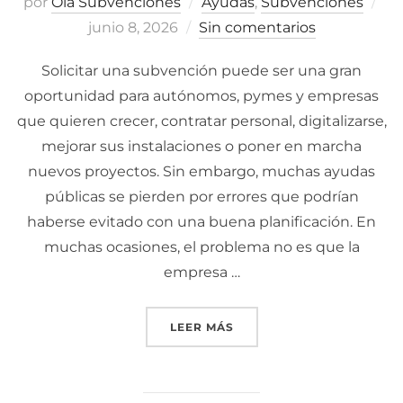
por
Ola Subvenciones
Ayudas
,
Subvenciones
Pu
junio 8, 2026
Sin comentarios
el
Solicitar una subvención puede ser una gran
oportunidad para autónomos, pymes y empresas
que quieren crecer, contratar personal, digitalizarse,
mejorar sus instalaciones o poner en marcha
nuevos proyectos. Sin embargo, muchas ayudas
públicas se pierden por errores que podrían
haberse evitado con una buena planificación. En
muchas ocasiones, el problema no es que la
empresa …
LEER MÁS
«LOS 7 ERRORES MÁS CO