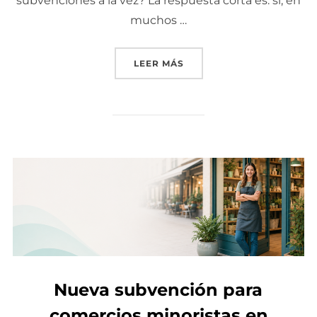
subvenciones a la vez? La respuesta corta es: sí, en
muchos …
LEER MÁS
«¿PUEDO PEDIR VARIAS S
Nueva subvención para
comercios minoristas en