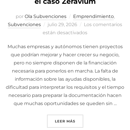
el caso Zeravium
por
Ola Subvenciones
Emprendimiento
,
Subvenciones
Publicado
julio 29, 2026
Los comentarios
están desactivados
el
Muchas empresas y autónomos tienen proyectos
que podrían mejorar y hacer crecer su negocio,
pero no siempre disponen de la financiación
necesaria para ponerlos en marcha. La falta de
información sobre las ayudas disponibles, la
dificultad para interpretar los requisitos y el tiempo
necesario para preparar la documentación hacen
que muchas oportunidades se queden sin …
LEER MÁS
«200.000€ EN TRES SUBV