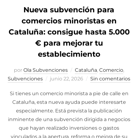
Nueva subvención para
comercios minoristas en
Cataluña: consigue hasta 5.000
€ para mejorar tu
establecimiento
por
Ola Subvenciones
Cataluña
,
Comercio
,
Subvenciones
Publicado
junio 22, 2026
Sin comentarios
el
Si tienes un comercio minorista a pie de calle en
Cataluña, esta nueva ayuda puede interesarte
especialmente. Está prevista la publicación
inminente de una subvención dirigida a negocios
que hayan realizado inversiones o gastos
vinculados a la apertura, reforma o mejora de su