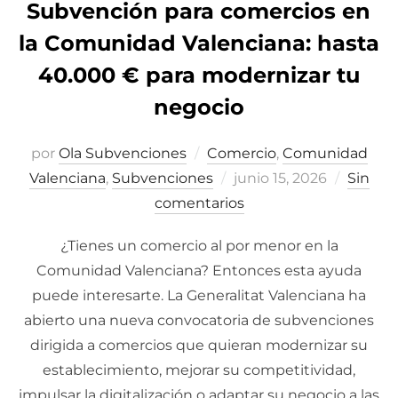
Subvención para comercios en
la Comunidad Valenciana: hasta
40.000 € para modernizar tu
negocio
por
Ola Subvenciones
Comercio
,
Comunidad
Valenciana
,
Subvenciones
Publicado
junio 15, 2026
Sin
comentarios
el
¿Tienes un comercio al por menor en la
Comunidad Valenciana? Entonces esta ayuda
puede interesarte. La Generalitat Valenciana ha
abierto una nueva convocatoria de subvenciones
dirigida a comercios que quieran modernizar su
establecimiento, mejorar su competitividad,
impulsar la digitalización o adaptar su negocio a las