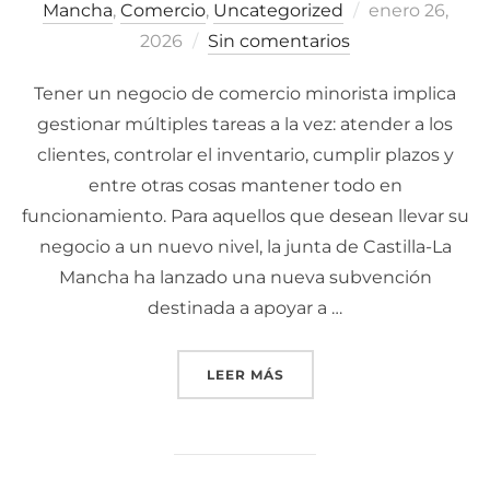
Mancha
,
Comercio
,
Uncategorized
Publicado
enero 26,
2026
Sin comentarios
el
Tener un negocio de comercio minorista implica
gestionar múltiples tareas a la vez: atender a los
clientes, controlar el inventario, cumplir plazos y
entre otras cosas mantener todo en
funcionamiento. Para aquellos que desean llevar su
negocio a un nuevo nivel, la junta de Castilla-La
Mancha ha lanzado una nueva subvención
destinada a apoyar a …
LEER MÁS
«AYUDA AL COMERCIO MI