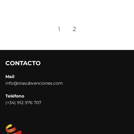
1
2
Paginación
de
entradas
CONTACTO
Mail
info@olasubvenciones.com
Teléfono
(+34) 912 976 707