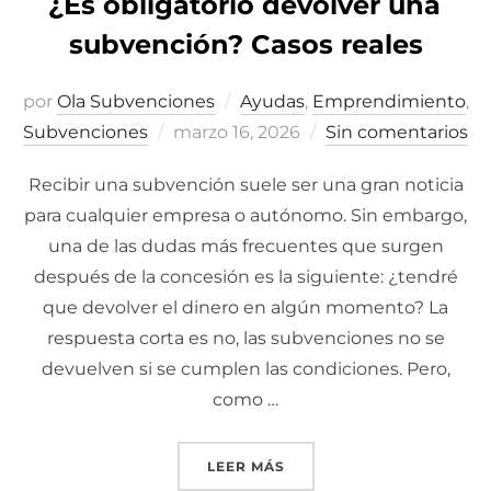
¿Es obligatorio devolver una
subvención? Casos reales
por
Ola Subvenciones
Ayudas
,
Emprendimiento
,
Subvenciones
Publicado
marzo 16, 2026
Sin comentarios
el
Recibir una subvención suele ser una gran noticia
para cualquier empresa o autónomo. Sin embargo,
una de las dudas más frecuentes que surgen
después de la concesión es la siguiente: ¿tendré
que devolver el dinero en algún momento? La
respuesta corta es no, las subvenciones no se
devuelven si se cumplen las condiciones. Pero,
como …
LEER MÁS
«¿ES OBLIGATORIO DEVO