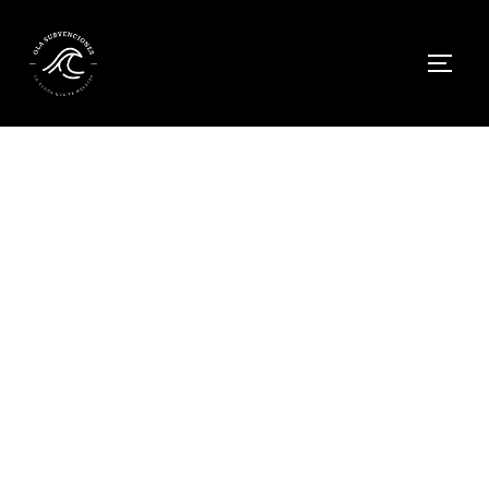
LOCALS AMB ENERGÍA -
AYUDA AHORRO
ENERGÉTICO CIUDAD DE
BARCELONA